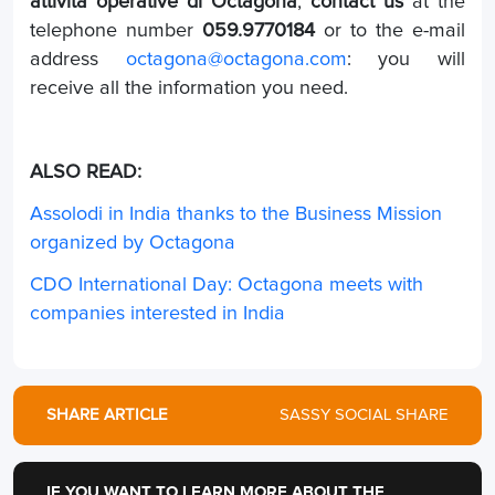
attività operative di Octagona
,
contact us
at the
telephone number
059.9770184
or to the e-mail
address
octagona@octagona.com
: you will
receive all the information you need.
ALSO READ:
Assolodi in India thanks to the Business Mission
organized by Octagona
CDO International Day: Octagona meets with
companies interested in India
SHARE ARTICLE
SASSY SOCIAL SHARE
IF YOU WANT TO LEARN MORE ABOUT THE