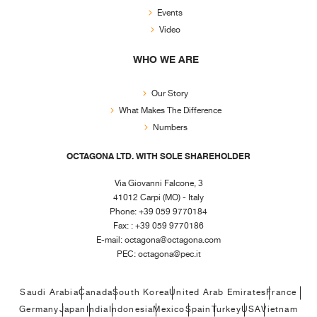
Events
Video
WHO WE ARE
Our Story
What Makes The Difference
Numbers
OCTAGONA LTD. WITH SOLE SHAREHOLDER
Via Giovanni Falcone, 3
41012 Carpi (MO) - Italy
Phone: +39 059 9770184
Fax: : +39 059 9770186
E-mail:
octagona@octagona.com
PEC:
octagona@pec.it
Saudi Arabia
Canada
South Korea
United Arab Emirates
France
Germany
Japan
India
Indonesia
Mexico
Spain
Turkey
USA
Vietnam