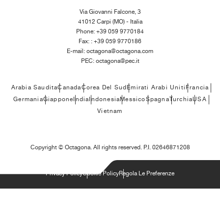
Via Giovanni Falcone, 3
41012 Carpi (MO) - Italia
Phone: +39 059 9770184
Fax: : +39 059 9770186
E-mail:
octagona@octagona.com
PEC:
octagona@pec.it
Arabia Saudita
Canada
Corea Del Sud
Emirati Arabi Uniti
Francia
Germania
Giappone
India
Indonesia
Messico
Spagna
Turchia
USA
Vietnam
Copyright ©
Octagona. All rights reserved. P.I. 02646871208
Privacy Policy
Cookie Policy
Regola Le Preferenze