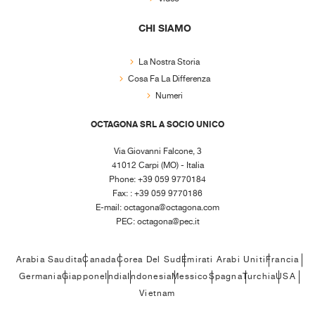
CHI SIAMO
La Nostra Storia
Cosa Fa La Differenza
Numeri
OCTAGONA SRL A SOCIO UNICO
Via Giovanni Falcone, 3
41012 Carpi (MO) - Italia
Phone: +39 059 9770184
Fax: : +39 059 9770186
E-mail:
octagona@octagona.com
PEC:
octagona@pec.it
Arabia Saudita
Canada
Corea Del Sud
Emirati Arabi Uniti
Francia
Germania
Giappone
India
Indonesia
Messico
Spagna
Turchia
USA
Vietnam