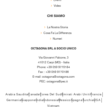
Eventi
Video
CHI SIAMO
La Nostra Storia
Cosa Fa La Differenza
Numeri
OCTAGONA SRL A SOCIO UNICO
Via Giovanni Falcone, 3
41012 Carpi (MO) - Italia
Phone: +39 059 9770184
Fax: : +39 059 9770186
E-mail:
octagona@octagona.com
PEC:
octagona@pec.it
Arabia Saudita
Canada
Corea Del Sud
Emirati Arabi Uniti
Francia
Germania
Giappone
India
Indonesia
Messico
Spagna
Turchia
USA
Vietnam