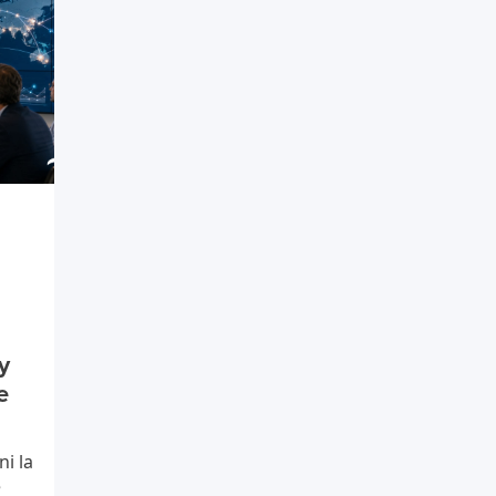
y
e
i la
è