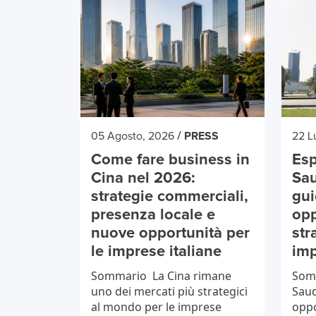
/
05 Agosto, 2026
PRESS
22 L
Come fare business in
Esp
Cina nel 2026:
Sau
strategie commerciali,
gui
presenza locale e
opp
nuove opportunità per
str
le imprese italiane
imp
Sommario La Cina rimane
Somm
uno dei mercati più strategici
Saud
al mondo per le imprese
oppo