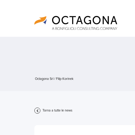
Octagona Srl
/
Filip Korinek
Torna a tutte le news