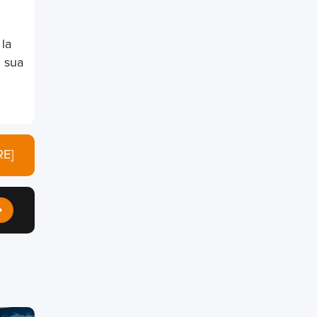
 la
a sua
E]