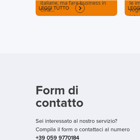
italiane, ma fare business in
le i
LEGGI TUTTO
LEGG
Cina...
vogl
inte
Form di
contatto
Sei interessato al nostro servizio?
Compila il form o contattaci al numero
+39 059 9770184