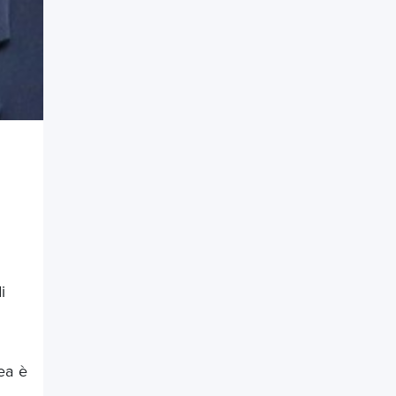
i
ea è