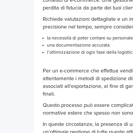
contesto di e-commerce. Una gestione a
perdita di fiducia da parte dei tuoi clien
Richiede valutazioni dettagliate e un 
precisione nel tempo, sempre consideran
la necessità di poter contare su personale
una documentazione accurata
l’ottimizzazione di ogni fase della logistic
Per un e-commerce che effettua vendite
attentamente i metodi di spedizione disp
associati all’esportazione, al fine di ga
finali.
Questo processo può essere complicato,
normative estere che spesso non sono 
In queste circostanze, la presenza di 
un’ottimale gestione di tutte queste att