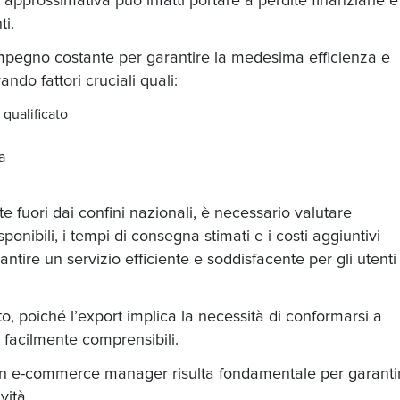
pprossimativa può infatti portare a perdite finanziarie e 
ti.
impegno costante per garantire la medesima efficienza e
do fattori cruciali quali:
 qualificato
a
 fuori dai confini nazionali, è necessario valutare
onibili, i tempi di consegna stimati e i costi aggiuntivi
rantire un servizio efficiente e soddisfacente per gli utenti
 poiché l’export implica la necessità di conformarsi a
facilmente comprensibili.
un
e-commerce manager
risulta fondamentale per garanti
ività.