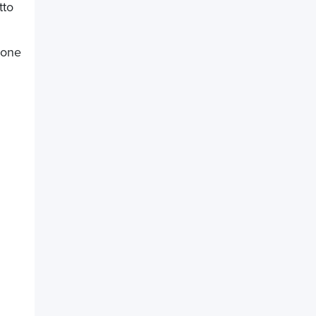
tto
ione