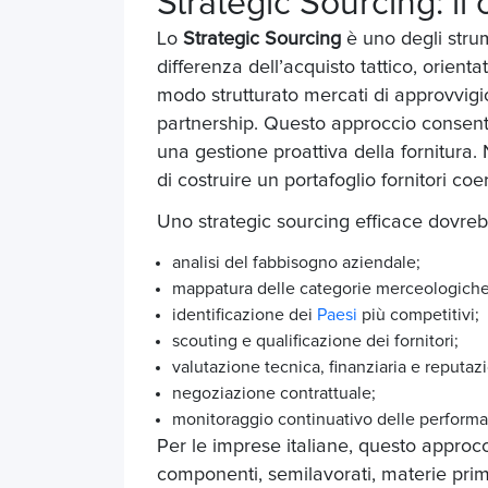
Strategic Sourcing: il
Lo
Strategic Sourcing
è uno degli strum
differenza dell’acquisto tattico, orienta
modo strutturato mercati di approvvigion
partnership. Questo approccio consent
una gestione proattiva della fornitura. 
di costruire un portafoglio fornitori coe
Uno strategic sourcing efficace dovreb
analisi del fabbisogno aziendale;
mappatura delle categorie merceologiche
identificazione dei
Paesi
più competitivi;
scouting e qualificazione dei fornitori;
valutazione tecnica, finanziaria e reputaz
negoziazione contrattuale;
monitoraggio continuativo delle perform
Per le imprese italiane, questo approcci
componenti, semilavorati, materie prim