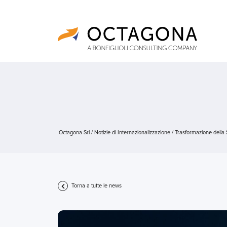
Octagona Srl
/
Notizie di Internazionalizzazione
/
Trasformazione della S
Torna a tutte le news