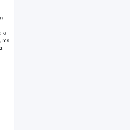
in
a a
i, ma
a.