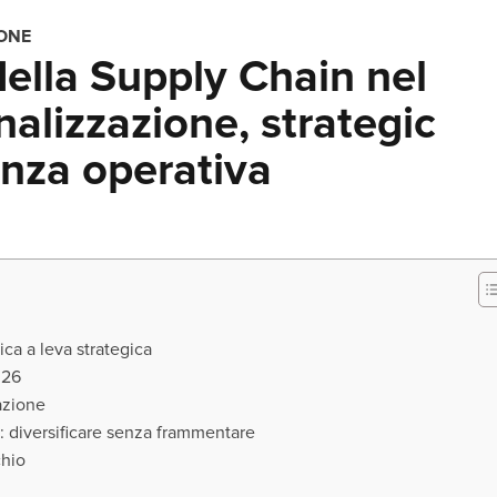
IONE
ella Supply Chain nel
alizzazione, strategic
enza operativa
ica a leva strategica
2026
mazione
: diversificare senza frammentare
chio