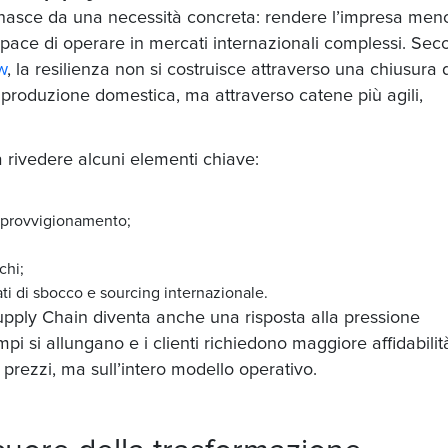
 nasce da una necessità concreta: rendere l’impresa men
apace di operare in mercati internazionali complessi. Se
w
, la resilienza non si costruisce attraverso una chiusura 
a produzione domestica, ma attraverso catene più agili,
ca rivedere alcuni elementi chiave:
 approvvigionamento;
schi;
ati di sbocco e sourcing internazionale.
Supply Chain diventa anche una risposta alla pressione
pi si allungano e i clienti richiedono maggiore affidabilit
 prezzi, ma sull’intero modello operativo.