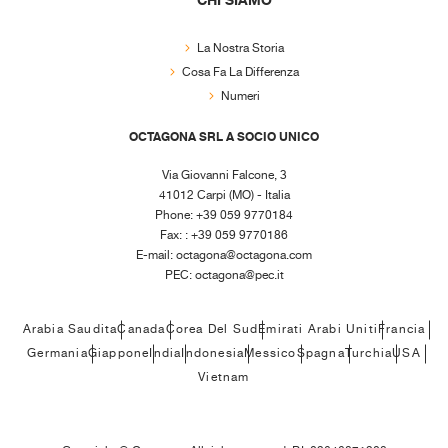
CHI SIAMO
La Nostra Storia
Cosa Fa La Differenza
Numeri
OCTAGONA SRL A SOCIO UNICO
Via Giovanni Falcone, 3
41012 Carpi (MO) - Italia
Phone: +39 059 9770184
Fax: : +39 059 9770186
E-mail:
octagona@octagona.com
PEC:
octagona@pec.it
Arabia Saudita
Canada
Corea Del Sud
Emirati Arabi Uniti
Francia
Germania
Giappone
India
Indonesia
Messico
Spagna
Turchia
USA
Vietnam