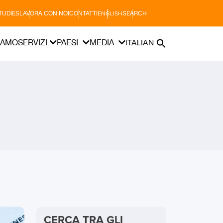
TUDIES
LAVORA CON NOI
CONTATTI
SEARCH
ENGLISH
IAMO
SERVIZI
PAESI
MEDIA
ITALIAN
CERCA TRA GLI