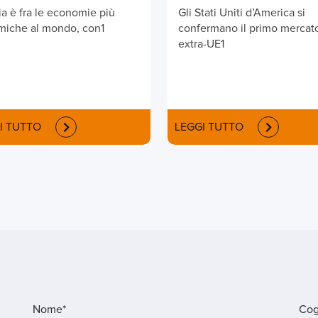
ia è fra le economie più
Gli Stati Uniti d’America si
miche al mondo, con1
confermano il primo mercat
extra-UE1
I TUTTO
LEGGI TUTTO
Nome*
Co