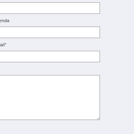
enda
ail*