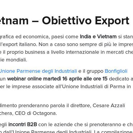
etnam – Obiettivo Export
grafica ed economica, paesi come
India e Vietnam
si sta
’export italiano. Non a caso sono sempre di più le impre
il proprio business a livello internazionale in mercati che
ie mondiali.
Unione Parmense degli Industriali
e il gruppo
Bonfiglioli
 un
webinar online martedì 16 aprile alle ore 15
dedicato 
er le imprese associate all’Unione Industriali di Parma in
mento prenderanno parola il direttore, Cesare Azzali
chera, CEO di Octagona.
gli
incontri B2B
con le aziende che si prenoteranno e c
o dall’Unione Parmense degli Industriali. La compilazione