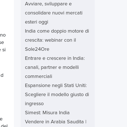
Avviare, sviluppare e
consolidare nuovi mercati
esteri oggi
India come doppio motore di
nno
crescita: webinar con il
se
Sole24Ore
 si
Entrare e crescere in India:
canali, partner e modelli
ad
commerciali
Espansione negli Stati Uniti:
Scegliere il modello giusto di
ingresso
Simest: Misura India
he
Vendere in Arabia Saudita |
 del