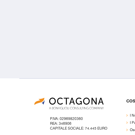
COS
I N
P.IVA: 02969820360
I P
REA: 346906
CAPITALE SOCIALE: 74.445 EURO
Oss