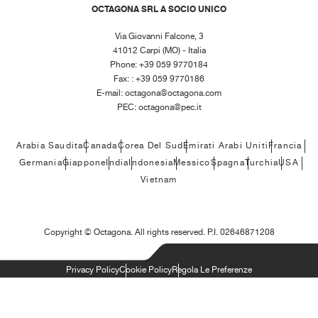
OCTAGONA SRL A SOCIO UNICO
Via Giovanni Falcone, 3
41012 Carpi (MO) - Italia
Phone: +39 059 9770184
Fax: : +39 059 9770186
E-mail:
octagona@octagona.com
PEC:
octagona@pec.it
Arabia Saudita
Canada
Corea Del Sud
Emirati Arabi Uniti
Francia
Germania
Giappone
India
Indonesia
Messico
Spagna
Turchia
USA
Vietnam
Copyright ©
Octagona. All rights reserved. P.I. 02646871208
Privacy Policy
Cookie Policy
Regola Le Preferenze