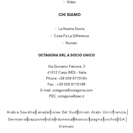
Video
CHI SIAMO
La Nostra Storia
Cosa Fa La Differenza
Numeri
OCTAGONA SRL A SOCIO UNICO
Via Giovanni Falcone, 3
41012 Carpi (MO) - Italia
Phone: +39 059 9770184
Fax: : +39 059 9770186
E-mail:
octagona@octagona.com
PEC:
octagona@pec.it
Arabia Saudita
Canada
Corea Del Sud
Emirati Arabi Uniti
Francia
Germania
Giappone
India
Indonesia
Messico
Spagna
Turchia
USA
Vietnam