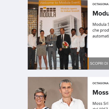
OCTAGONA 
Modul
Modula S
che prod
automatic
SCOPRI DI
OCTAGONA I
Moss 
Moss Srl 