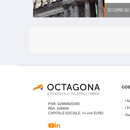
SCOPRI DI
COS
I N
P.IVA: 02969820360
I P
REA: 346906
CAPITALE SOCIALE: 74.445 EURO
Oss