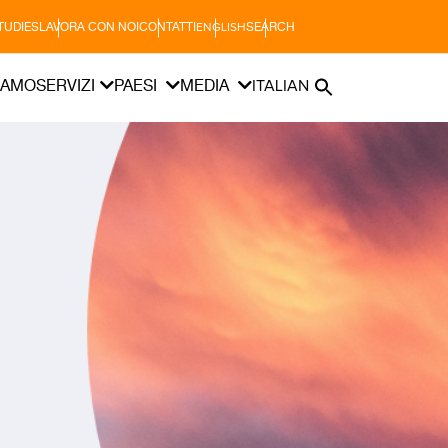
TUDIES
LAVORA CON NOI
CONTATTI
SEARCH
ENGLISH
IAMO
SERVIZI
PAESI
MEDIA
ITALIAN