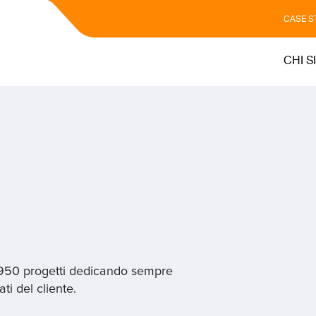
CASE S
CHI S
 950 progetti dedicando sempre
ti del cliente.