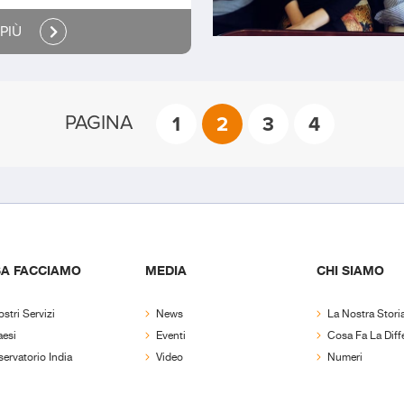
 PIÙ
PAGINA
1
2
3
4
A FACCIAMO
MEDIA
CHI SIAMO
ostri Servizi
News
La Nostra Stori
aesi
Eventi
Cosa Fa La Diff
ervatorio India
Video
Numeri