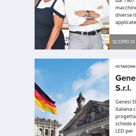
dal 1967
macchine
diverse 
applicat
SCOPRI DI
OCTAGONA 
Genes
S.r.l.
Genesi El
italiana 
progetta
schede el
LED per