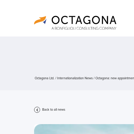
Octagona Ltd.
/
Internationalization News
/
Octagona: new appointment
Back to all news