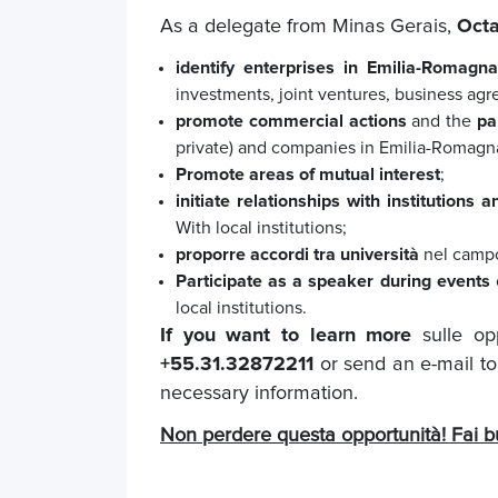
As a delegate from Minas Gerais,
Oct
identify enterprises in Emilia-Romag
investments, joint ventures, business a
promote commercial actions
and the
pa
private) and companies in Emilia-Romagn
Promote areas of mutual interest
;
initiate relationships with institutions
With local institutions;
proporre accordi tra università
nel campo
Participate as a speaker during events
local institutions.
If you want to learn more
sulle o
+55.31.32872211
or send an e-mail t
necessary information.
Non perdere questa opportunità! Fai b