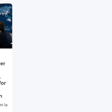
ier
,
for
n
i la
è