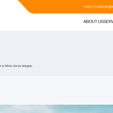
CASE STUDIES
WORK
ABOUT US
SER
 as Minas Gerais delegate.