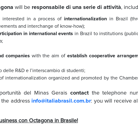
agona
will be
responsabile di una serie di attività
, inclu
na
interested in a process of
internationalization
in Brazil (th
greements and interchange of know-how);
rticipation in international events
in Brazil to institutions (publ
a;
 and companies
with the aim of
establish cooperative arrange
 delle R&D e l’interscambio di studenti;
of internationalization organized and promoted by the Chambe
pportunità del Minas Gerais
contact
the telephone nu
o the address
info@italiabrasil.com.br
: you will receive al
usiness con Octagona in Brasile!