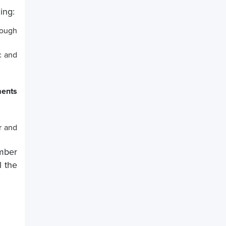
ding:
rough
ic and
ments
r and
mber
l the