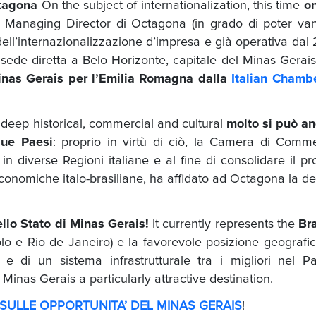
ctagona
On the subject of internationalization, this time
on
, Managing Director di Octagona (in grado di poter va
dell’internazionalizzazione d’impresa e già operativa dal
sede diretta a Belo Horizonte, capitale del Minas Gerais
nas Gerais per l’Emilia Romagna dalla
Italian Chambe
deep historical, commercial and cultural
molto si può a
 due Paesi
: proprio in virtù di ciò, la Camera di Comm
in diverse Regioni italiane e al fine di consolidare il pr
 economiche italo-brasiliane, ha affidato ad Octagona la d
llo Stato di Minas Gerais!
It currently represents the
Bra
 e Rio de Janeiro) e la favorevole posizione geografic
e di un sistema infrastrutturale tra i migliori nel P
inas Gerais a particularly attractive destination.
 SULLE OPPORTUNITA’ DEL MINAS GERAIS
!