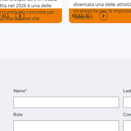
diventata una delle attivit
ita nel 2026 è una delle
strategiche per le impres
rtunità più concrete per
 ALL
READ ALL
italiane....
mprese italiane che
iono
rnazionalizzarsi....
Name*
Las
Role
Co