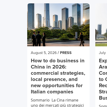
/
August 5, 2026
PRESS
July
How to do business in
Exp
China in 2026:
Ara
commercial strategies,
Co
local presence, and
to 
new opportunities for
Req
Italian companies
Str
Bu
Sommario La Cina rimane
uno dei mercati più strategici
Somm