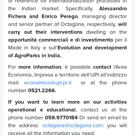
of reference for internationalization processes in
the Indian market. Specifically,
Alessandro
Fichera and Enrico Perego
, managing director
and senior partner of Octagona, respectively,
will
carry out their interventions
dwelling on the
opportunità commerciali e di investimento
per il
Made in Italy e sull’
Evolution and development
of AgroParks in India.
.
For
more information
, è possibile
contact
l’Area
Economia, Impresa e territorio dell’UPI all’indirizzo
mail:
economico@upi.pr.it
or at the phone
number
0521.2266.
If you want to learn more
on our activities
operational
e
educational
, contact us at the
phone number
059.9770184
Or send an email to
the address:
octagona@octagona.com
: you will
receive all the information you need.