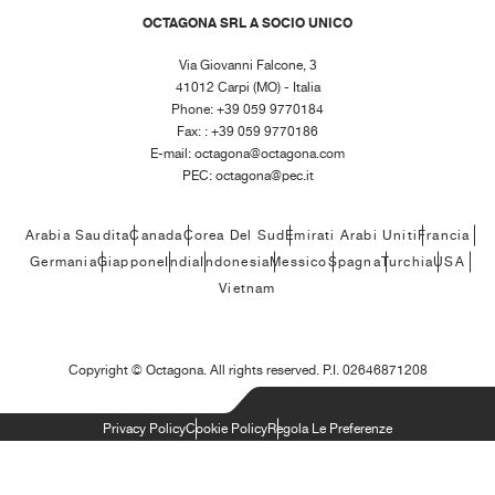
OCTAGONA SRL A SOCIO UNICO
Via Giovanni Falcone, 3
41012 Carpi (MO) - Italia
Phone: +39 059 9770184
Fax: : +39 059 9770186
E-mail:
octagona@octagona.com
PEC:
octagona@pec.it
Arabia Saudita
Canada
Corea Del Sud
Emirati Arabi Uniti
Francia
Germania
Giappone
India
Indonesia
Messico
Spagna
Turchia
USA
Vietnam
Copyright ©
Octagona. All rights reserved. P.I. 02646871208
Privacy Policy
Cookie Policy
Regola Le Preferenze