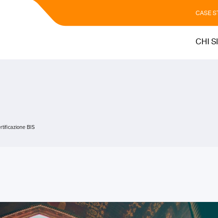
CASE S
CHI S
rtificazione BIS