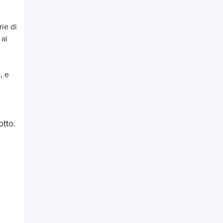
ie di
 ai
, e
tto.