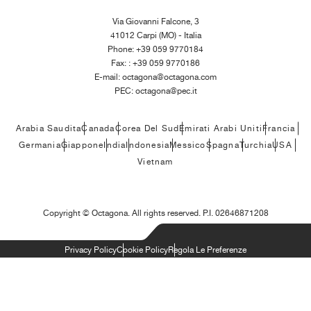
Via Giovanni Falcone, 3
41012 Carpi (MO) - Italia
Phone: +39 059 9770184
Fax: : +39 059 9770186
E-mail:
octagona@octagona.com
PEC:
octagona@pec.it
Arabia Saudita
Canada
Corea Del Sud
Emirati Arabi Uniti
Francia
Germania
Giappone
India
Indonesia
Messico
Spagna
Turchia
USA
Vietnam
Copyright ©
Octagona. All rights reserved. P.I. 02646871208
Privacy Policy
Cookie Policy
Regola Le Preferenze