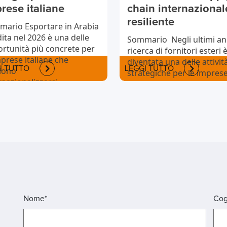
rese italiane
chain internazional
resiliente
ario Esportare in Arabia
ita nel 2026 è una delle
Sommario Negli ultimi ann
rtunità più concrete per
ricerca di fornitori esteri 
mprese italiane che
diventata una delle attivit
I TUTTO
LEGGI TUTTO
iono
strategiche per le impres
rnazionalizzarsi....
italiane....
Nome*
Co