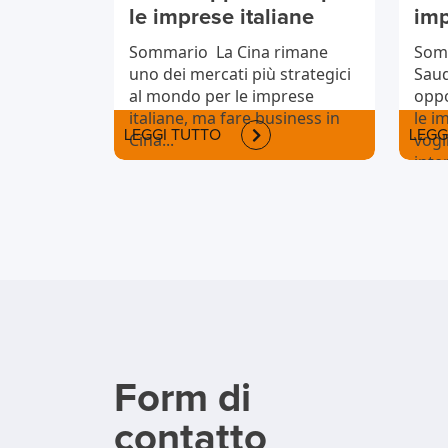
le imprese italiane
imp
Sommario La Cina rimane
Somm
uno dei mercati più strategici
Saud
al mondo per le imprese
oppo
italiane, ma fare business in
le i
LEGGI TUTTO
LEGG
Cina...
vogl
inte
Form di
contatto