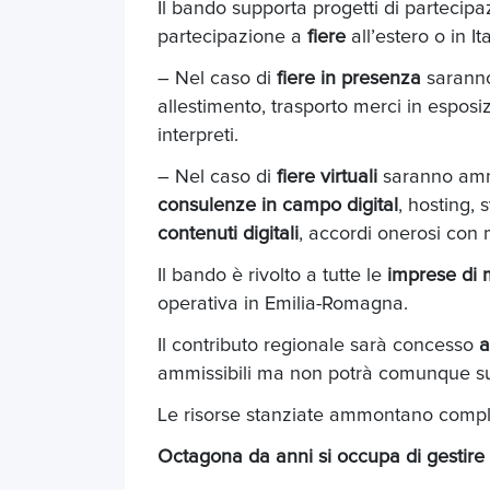
Il bando supporta progetti di partecip
partecipazione a
fiere
all’estero o in It
– Nel caso di
fiere in presenza
saranno 
allestimento, trasporto merci in esposi
interpreti.
– Nel caso di
fiere virtuali
saranno ammess
consulenze in campo digital
, hosting, 
contenuti digitali
, accordi onerosi con 
Il bando è rivolto a tutte le
imprese di 
operativa in Emilia-Romagna.
Il contributo regionale sarà concesso
a
ammissibili ma non potrà comunque su
Le risorse stanziate ammontano comp
Octagona da anni si occupa di gestire p