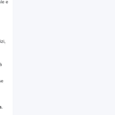
ale e
zi,
à
se
e.