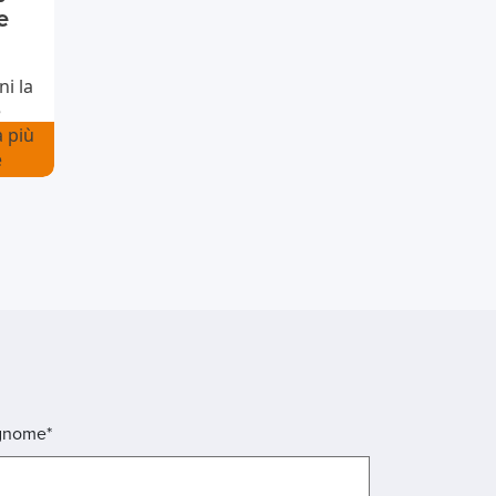
e
i la
è
à più
e
gnome*