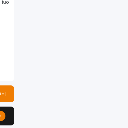
l tuo
E]