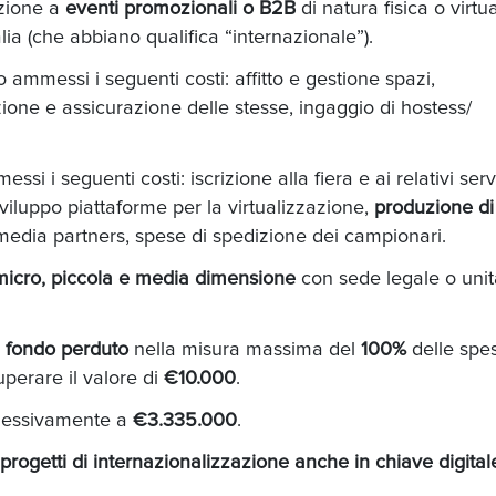
azione a
eventi promozionali o B2B
di natura fisica o virtu
alia (che abbiano qualifica “internazionale”).
ammessi i seguenti costi: affitto e gestione spazi,
zione e assicurazione delle stesse, ingaggio di hostess/
i i seguenti costi: iscrizione alla fiera e ai relativi servi
sviluppo piattaforme per la virtualizzazione,
produzione di
media partners, spese di spedizione dei campionari.
micro, piccola e media dimensione
con sede legale o unit
 fondo perduto
nella misura massima del
100%
delle spe
perare il valore di
€10.000
.
lessivamente a
€3.335.000
.
rogetti di internazionalizzazione anche in chiave digital