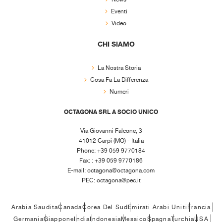
Eventi
Video
CHI SIAMO
La Nostra Storia
Cosa Fa La Differenza
Numeri
OCTAGONA SRL A SOCIO UNICO
Via Giovanni Falcone, 3
41012 Carpi (MO) - Italia
Phone: +39 059 9770184
Fax: : +39 059 9770186
E-mail:
octagona@octagona.com
PEC:
octagona@pec.it
Arabia Saudita
Canada
Corea Del Sud
Emirati Arabi Uniti
Francia
Germania
Giappone
India
Indonesia
Messico
Spagna
Turchia
USA