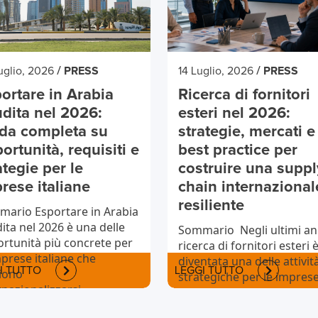
/
/
uglio, 2026
PRESS
14 Luglio, 2026
PRESS
ortare in Arabia
Ricerca di fornitori
dita nel 2026:
esteri nel 2026:
da completa su
strategie, mercati e
ortunità, requisiti e
best practice per
ategie per le
costruire una suppl
rese italiane
chain internazional
resiliente
ario Esportare in Arabia
ita nel 2026 è una delle
Sommario Negli ultimi ann
rtunità più concrete per
ricerca di fornitori esteri 
mprese italiane che
diventata una delle attivit
I TUTTO
LEGGI TUTTO
iono
strategiche per le impres
rnazionalizzarsi....
italiane....