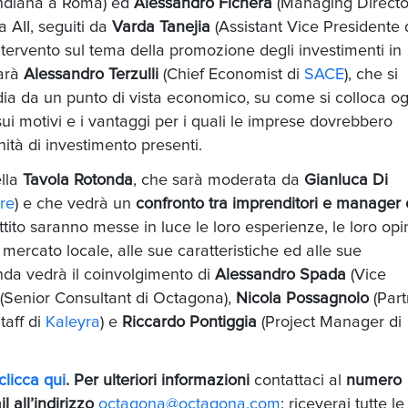
Indiana a Roma) ed
Alessandro Fichera
(Managing Directo
AII, seguiti da
Varda Tanejia
(Assistant Vice Presidente 
 intervento sul tema della promozione degli investimenti in
sarà
Alessandro Terzulli
(Chief Economist di
SACE
), che si
ndia da un punto di vista economico, su come si colloca ogg
ui motivi e i vantaggi per i quali le imprese dovrebbero
ità di investimento presenti.
ella
Tavola Rotonda
, che sarà moderata da
Gianluca Di
re
) e che vedrà un
confronto tra imprenditori e manager
attito saranno messe in luce le loro esperienze, le loro opi
l mercato locale, alle sue caratteristiche ed alle sue
nda vedrà il coinvolgimento di
Alessandro Spada
(Vice
(Senior Consultant di Octagona),
Nicola Possagnolo
(Part
taff di
Kaleyra
) e
Riccardo
Pontiggia
(Project Manager di
clicca qui
. Per ulteriori informazioni
contattaci al
numero
l all’indirizzo
octagona@octagona.com
: riceverai tutte le