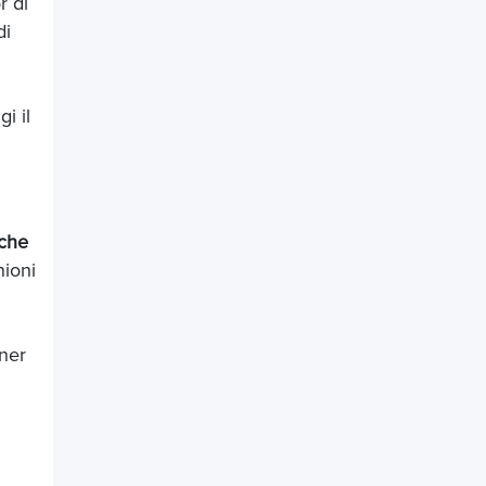
r di
di
i il
 che
nioni
ner