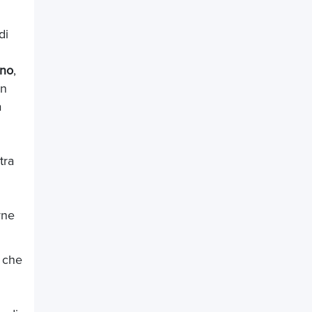
di
ano
,
in
a
tra
rne
, che