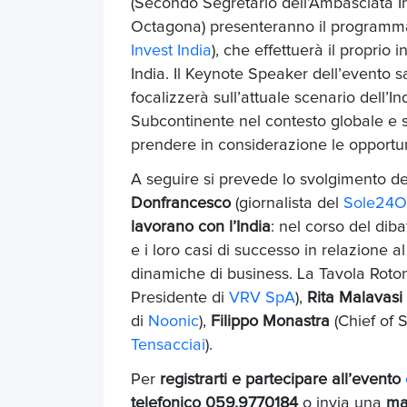
(Secondo Segretario dell’Ambasciata 
Octagona) presenteranno il programma 
Invest India
), che effettuerà il proprio
India. Il Keynote Speaker dell’evento 
focalizzerà sull’attuale scenario dell’I
Subcontinente nel contesto globale e s
prendere in considerazione le opportun
A seguire si prevede lo svolgimento d
Donfrancesco
(giornalista del
Sole24O
lavorano con l’India
: nel corso del dib
e i loro casi di successo in relazione a
dinamiche di business. La Tavola Roto
Presidente di
VRV SpA
),
Rita Malavasi
di
Noonic
),
Filippo
Monastra
(Chief of S
Tensacciai
).
Per
registrarti e partecipare all’evento
telefonico 059.9770184
o invia una
mai