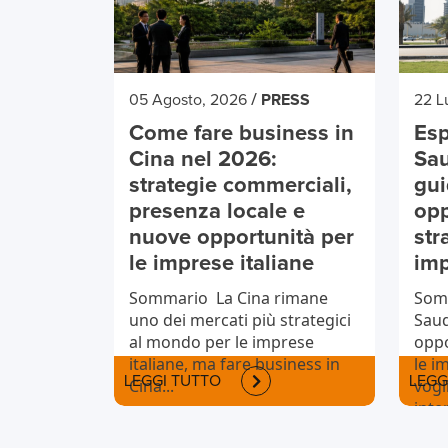
/
05 Agosto, 2026
PRESS
22 L
Come fare business in
Esp
Cina nel 2026:
Sau
strategie commerciali,
gui
presenza locale e
opp
nuove opportunità per
str
le imprese italiane
imp
Sommario La Cina rimane
Somm
uno dei mercati più strategici
Saud
al mondo per le imprese
oppo
italiane, ma fare business in
le i
LEGGI TUTTO
LEGG
Cina...
vogl
inte