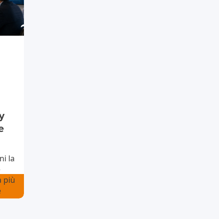
y
e
i la
è
à più
e