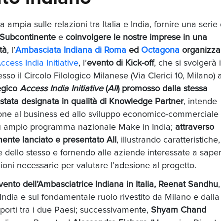
 ampia sulle relazioni tra Italia e India, fornire una serie 
 Subcontinente
e
coinvolgere le nostre imprese in una
tà
, l’
Ambasciata Indiana di Roma
ed
Octagona
organizz
ess India Initiative
, l’
evento di Kick-off
, che si svolgerà 
esso il Circolo Filologico Milanese (Via Clerici 10, Milano) 
egico
Access India Initiative
(
AII
) promosso dalla stessa
stata designata in qualità di Knowledge Partner
, intende
ione al business ed allo sviluppo economico-commerciale 
l più ampio programma nazionale Make in India;
attraverso
mente lanciato e presentato AII
, illustrando caratteristiche,
e dello stesso e fornendo alle aziende interessate a sape
cazioni necessarie per valutare l’adesione al progetto.
rvento dell’Ambasciatrice Indiana in Italia, Reenat Sandhu
 e India e sul fondamentale ruolo rivestito da Milano e dalla
porti tra i due Paesi; successivamente,
Shyam Chand