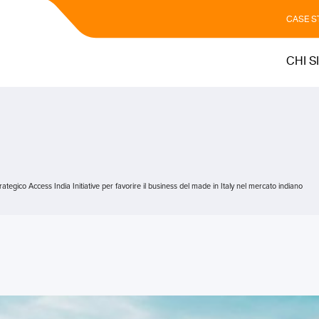
CASE S
CHI S
rategico Access India Initiative per favorire il business del made in Italy nel mercato indiano