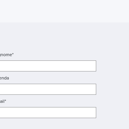
gnome*
enda
ail*