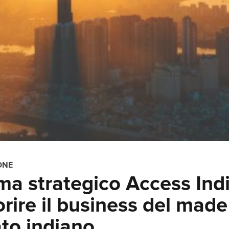
ONE
mma strategico Access Ind
vorire il business del made
ato indiano