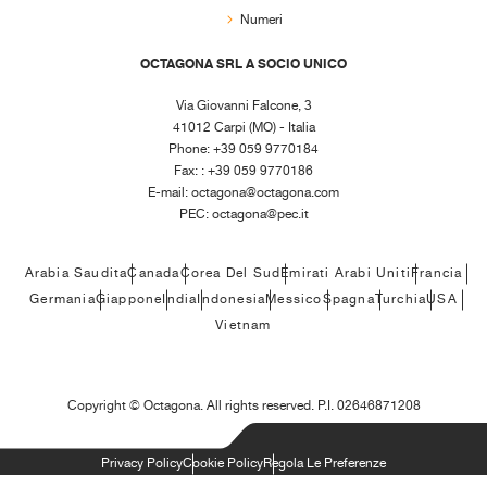
Numeri
OCTAGONA SRL A SOCIO UNICO
Via Giovanni Falcone, 3
41012 Carpi (MO) - Italia
Phone: +39 059 9770184
Fax: : +39 059 9770186
E-mail:
octagona@octagona.com
PEC:
octagona@pec.it
Arabia Saudita
Canada
Corea Del Sud
Emirati Arabi Uniti
Francia
Germania
Giappone
India
Indonesia
Messico
Spagna
Turchia
USA
Vietnam
Copyright ©
Octagona. All rights reserved. P.I. 02646871208
Privacy Policy
Cookie Policy
Regola Le Preferenze