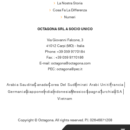
La Nostra Storia
Cosa Fa La Differenza
Numeri
OCTAGONA SRL A SOCIO UNICO
Via Giovanni Falcone, 3
41012 Carpi (MO) - Italia
Phone: +39 059 9770184
Fax: : +39 059 9770186
E-mail:
octagona@octagona.com
PEC:
octagona@pec.it
Arabia Saudita
Canada
Corea Del Sud
Emirati Arabi Uniti
Francia
Germania
Giappone
India
Indonesia
Messico
Spagna
Turchia
USA
Vietnam
Copyright ©
Octagona. All rights reserved. P.I. 02646871208