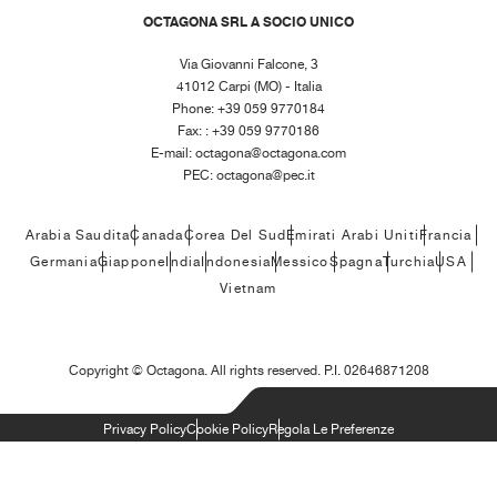
OCTAGONA SRL A SOCIO UNICO
Via Giovanni Falcone, 3
41012 Carpi (MO) - Italia
Phone: +39 059 9770184
Fax: : +39 059 9770186
E-mail:
octagona@octagona.com
PEC:
octagona@pec.it
Arabia Saudita
Canada
Corea Del Sud
Emirati Arabi Uniti
Francia
Germania
Giappone
India
Indonesia
Messico
Spagna
Turchia
USA
Vietnam
Copyright ©
Octagona. All rights reserved. P.I. 02646871208
Privacy Policy
Cookie Policy
Regola Le Preferenze