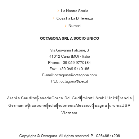
La Nostra Storia
Cosa Fa La Differenza
Numeri
OCTAGONA SRL A SOCIO UNICO
Via Giovanni Falcone, 3
41012 Carpi (MO) - Italia
Phone: +39 059 9770184
Fax: : +39 059 9770186
E-mail:
octagona@octagona.com
PEC:
octagona@pec.it
Arabia Saudita
Canada
Corea Del Sud
Emirati Arabi Uniti
Francia
Germania
Giappone
India
Indonesia
Messico
Spagna
Turchia
USA
Vietnam
Copyright ©
Octagona. All rights reserved. P.I. 02646871208