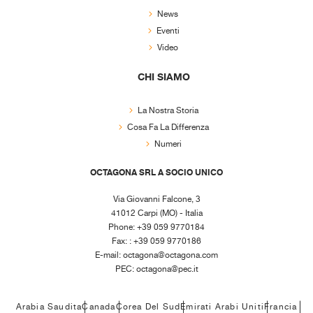
News
Eventi
Video
CHI SIAMO
La Nostra Storia
Cosa Fa La Differenza
Numeri
OCTAGONA SRL A SOCIO UNICO
Via Giovanni Falcone, 3
41012 Carpi (MO) - Italia
Phone: +39 059 9770184
Fax: : +39 059 9770186
E-mail:
octagona@octagona.com
PEC:
octagona@pec.it
Arabia Saudita
Canada
Corea Del Sud
Emirati Arabi Uniti
Francia