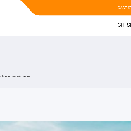
CASE S
CHI S
 breve i nuovi master