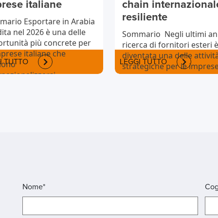
rese italiane
chain internazional
resiliente
ario Esportare in Arabia
ita nel 2026 è una delle
Sommario Negli ultimi ann
rtunità più concrete per
ricerca di fornitori esteri 
mprese italiane che
diventata una delle attivit
I TUTTO
LEGGI TUTTO
iono
strategiche per le impres
rnazionalizzarsi....
italiane....
Nome*
Co