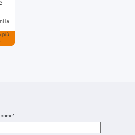
e
i la
è
à più
e
gnome*