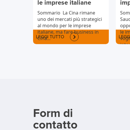
le imprese italiane
imp
Sommario La Cina rimane
Somm
uno dei mercati più strategici
Saud
al mondo per le imprese
oppo
italiane, ma fare business in
le i
LEGGI TUTTO
LEGG
Cina...
vogl
inte
Form di
contatto