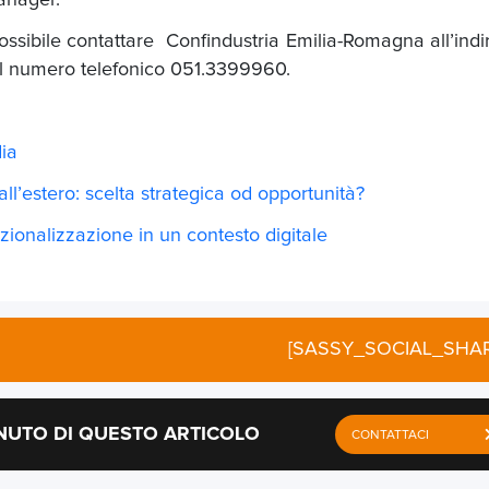
manager.
ssibile contattare Confindustria Emilia-Romagna all’indi
l numero telefonico 051.3399960.
dia
all’estero: scelta strategica od opportunità?
zionalizzazione in un contesto digitale
[SASSY_SOCIAL_SHAR
NUTO DI QUESTO ARTICOLO
CONTATTACI