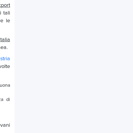
xport
 tali
re le
talia
nea.
stria
olte
buona
za di
ovani