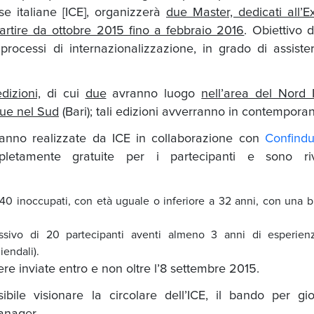
se italiane [ICE], organizzerà
due Master, dedicati all’E
rtire da ottobre 2015 fino a febbraio 2016
. Obiettivo di
processi di internazionalizzazione, in grado di assiste
dizioni,
di cui
due
avranno luogo
nell’area del Nord I
ue nel Sud
(Bari); tali edizioni avverranno in contempora
aranno realizzate da ICE in collaborazione con
Confindu
letamente gratuite per i partecipanti e sono riv
 40 inoccupati, con età uguale o inferiore a 32 anni, con una 
ssivo di 20 partecipanti aventi almeno 3 anni di esperien
iendali).
e inviate entro e non oltre l’8 settembre 2015.
ibile visionare la circolare dell’ICE, il bando per gi