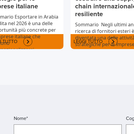
rese italiane
chain internazional
resiliente
ario Esportare in Arabia
ita nel 2026 è una delle
Sommario Negli ultimi ann
rtunità più concrete per
ricerca di fornitori esteri 
mprese italiane che
diventata una delle attivit
I TUTTO
LEGGI TUTTO
iono
strategiche per le impres
rnazionalizzarsi....
italiane....
Nome*
Co