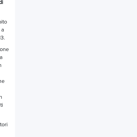
di
ito
 a
13.
ione
la
n
me
n
ti
tori