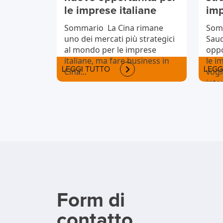
le imprese italiane
imp
Sommario La Cina rimane
Somm
uno dei mercati più strategici
Saud
al mondo per le imprese
oppo
italiane, ma fare business in
le i
LEGGI TUTTO
LEGG
Cina...
vogl
inte
Form di
contatto