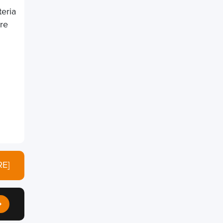
teria
re
E]