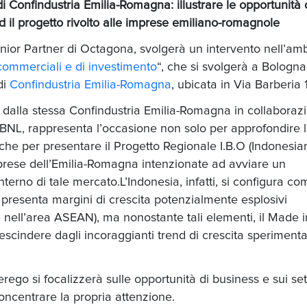
di Confindustria Emilia-Romagna: illustrare le opportunità 
d il progetto rivolto alle imprese emiliano-romagnole
nior Partner di Octagona, svolgerà un intervento nell’amb
commerciali e di investimento
“, che si svolgerà a Bologna
di
Confindustria Emilia-Romagna
, ubicata in Via Barberia 
to dalla stessa Confindustria Emilia-Romagna in collaboraz
NL, rappresenta l’occasione non solo per approfondire 
he per presentare il Progetto Regionale I.B.O (Indonesia
imprese dell’Emilia-Romagna intenzionate ad avviare un
nterno di tale mercato.L’Indonesia, infatti, si configura co
presenta margini di crescita potenzialmente esplosivi
 nell’area ASEAN), ma nonostante tali elementi, il Made i
rescindere dagli incoraggianti trend di crescita sperimenta
erego si focalizzerà sulle opportunità di business e sui set
oncentrare la propria attenzione.