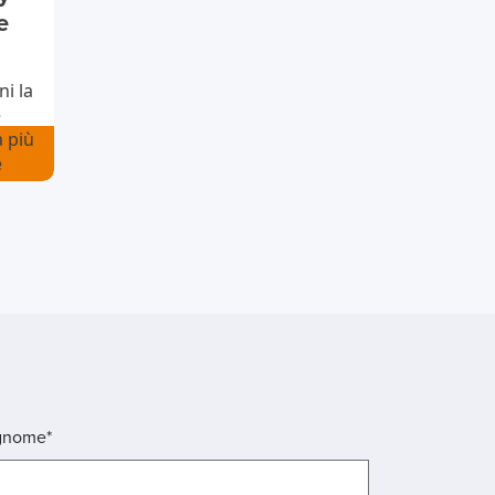
e
i la
è
à più
e
gnome*