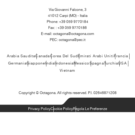
Via Giovanni Falcone, 3
41012 Carpi (MO) - Italia
Phone: +39 059 9770184
Fax: : +39 059 9770186
E-mail:
octagona@octagona.com
PEC:
octagona@pec.it
Arabia Saudita
Canada
Corea Del Sud
Emirati Arabi Uniti
Francia
Germania
Giappone
India
Indonesia
Messico
Spagna
Turchia
USA
Vietnam
Copyright ©
Octagona. All rights reserved. P.I. 02646871208
Privacy Policy
Cookie Policy
Regola Le Preferenze