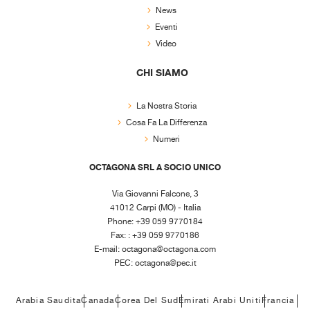
News
Eventi
Video
CHI SIAMO
La Nostra Storia
Cosa Fa La Differenza
Numeri
OCTAGONA SRL A SOCIO UNICO
Via Giovanni Falcone, 3
41012 Carpi (MO) - Italia
Phone: +39 059 9770184
Fax: : +39 059 9770186
E-mail:
octagona@octagona.com
PEC:
octagona@pec.it
Arabia Saudita
Canada
Corea Del Sud
Emirati Arabi Uniti
Francia