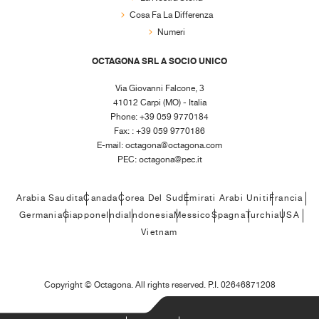
Cosa Fa La Differenza
Numeri
OCTAGONA SRL A SOCIO UNICO
Via Giovanni Falcone, 3
41012 Carpi (MO) - Italia
Phone: +39 059 9770184
Fax: : +39 059 9770186
E-mail:
octagona@octagona.com
PEC:
octagona@pec.it
Arabia Saudita
Canada
Corea Del Sud
Emirati Arabi Uniti
Francia
Germania
Giappone
India
Indonesia
Messico
Spagna
Turchia
USA
Vietnam
Copyright ©
Octagona. All rights reserved. P.I. 02646871208